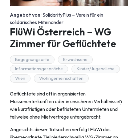
Angebot von:
SolidarityPlus – Verein für ein
solidarisches Miteinander
FlüWi Österreich – WG
Zimmer für Geflüchtete
Begegnungsorte
Erwachsene
Informationsgespräche
Kinder/Jugendliche
Wien
Wohngemeinschaften
Geflüchtete sind oft in organisierten
Massenunterkünften oder in unsicheren Verhältnissen͈
wie kurzfristigen oder befristeten Untermieten und
teilweise ohne Mietverträge untergebracht.
Angesichts dieser Tatsachen verfolgt FlüWi das
übergeordnete Ziel niederschwellig WG-Zimmer an