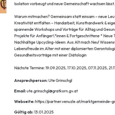
Isolation vorbeugt und neue Gemeinschaft wachsen lässt
Warum mitmachen? Gemeinsam statt einsam – neue Leut
Kreativität entfalten – Handarbeit, Kunsthandwerk & eige
spannende Workshops und Vorträge für Alltag und Gesund
Projekte für Anfänger\*innen & Fortgeschrittene * Neue
Nachhaltige Upcycling-Ideen: Aus Alt mach Neu! Wissens
Lebensfreude im Alter mit einer diplomierten Gerontologin 
Gesundheitsvorträge mit einer Diätologin
Nächste Termine: 19.09.2025, 17.10.2025, 07.11.2025, 21.1
Ansprechperson:
Ute Grinschgl
Email:
ute.grinschgl@gratkorn.gv.at
Webseite:
https://partner.venuzle.at/marktgemeinde-g
Gültig ab:
13.01.2025