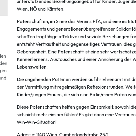
unterstützendes Beziehungsangebot für Kinder, Jugendlich
Wien, NÖ und Kärnten.
Patenschaften, im Sinne des Vereins PfA, sind eine institut
Engagements und generationenübergreifender Solidarität.
schaffen tragfähige affektive und soziale Beziehungen fa
entsteht Vertrautheit und gegenseitiges Vertrauen: dies 
Geborgenheit. Eine Patenschaft ist eine sehr wertschätze
den
Kennenlernens, Austausches und einer Annäherung der 
 den
Lebenswelten.
g im
 und
Die angehenden PatInnen werden auf ihr Ehrenamt mit dr
der Vermittlung mit regelmäßigen Reflexionsrunden, Weite
Kinder/jungen Frauen, die sich eine Patin/einen Paten wü
Diese Patenschaften helfen gegen Einsamkeit: sowohl die
sich nicht mehr einsam fühlen! Es gibt dann eine Vertrauen
Win-Win-Situation!
Adresse: 1140 Wien, Cumberlandstraße 25/1