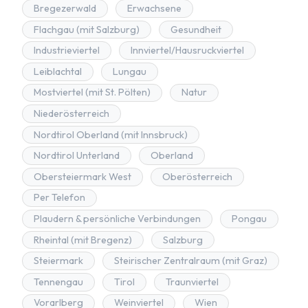
Bregezerwald
Erwachsene
Flachgau (mit Salzburg)
Gesundheit
Industrieviertel
Innviertel/Hausruckviertel
Leiblachtal
Lungau
Mostviertel (mit St. Pölten)
Natur
Niederösterreich
Nordtirol Oberland (mit Innsbruck)
Nordtirol Unterland
Oberland
Obersteiermark West
Oberösterreich
Per Telefon
Plaudern & persönliche Verbindungen
Pongau
Rheintal (mit Bregenz)
Salzburg
Steiermark
Steirischer Zentralraum (mit Graz)
Tennengau
Tirol
Traunviertel
Vorarlberg
Weinviertel
Wien