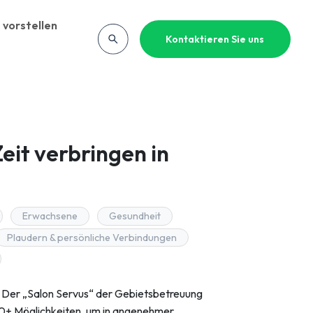
 vorstellen
Kontaktieren Sie uns
it verbringen in
Erwachsene
Gesundheit
Plaudern & persönliche Verbindungen
? Der „Salon Servus“ der Gebietsbetreuung
60+ Möglichkeiten, um in angenehmer