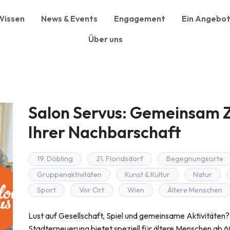
Wissen
News & Events
Engagement
Ein Angebot
Über uns
Salon Servus: Gemeinsam Ze
Ihrer Nachbarschaft
19. Döbling
21. Floridsdorf
Begegnungsorte
Gruppenaktivitäten
Kunst & Kultur
Natur
Sport
Vor Ort
Wien
Ältere Menschen
Lust auf Gesellschaft, Spiel und gemeinsame Aktivitäten
Stadterneuerung bietet speziell für ältere Menschen ab 