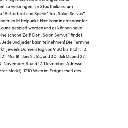
 zu verbringen. Im Stadtteilbüro am
zu "Butterbrot und Spiele". Im „Salon Servus“
der im Mittelpunkt. Hier kann in entspannter
Laune gespielt werden und es können neue
e schöne Zeit! Der „Salon Servus“ findet
is: Jede und jeder kann teilnehmen! Die Termine
: jeweils Donnerstag von 9.30 bis 11 Uhr: 12.
1. Mai 18. Juni 2., 16., und 30. Juli 13. und 27.
19. November 3. und 17. Dezember Adresse:
rfer Markt), 1210 Wien im Erdgeschoß des