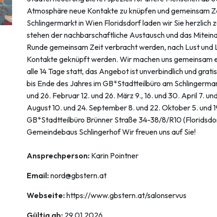
Atmosphäre neue Kontakte zu knüpfen und gemeinsam Zeit
Schlingermarkt in Wien Floridsdorf laden wir Sie herzlich 
stehen der nachbarschaftliche Austausch und das Miteinan
Runde gemeinsam Zeit verbracht werden, nach Lust und 
Kontakte geknüpft werden. Wir machen uns gemeinsam ein
alle 14 Tage statt, das Angebot ist unverbindlich und grat
bis Ende des Jahres im GB*Stadtteilbüro am Schlingermarkt
und 26. Februar 12. und 26. März 9., 16. und 30. April 7. und 2
August 10. und 24. September 8. und 22. Oktober 5. und 
GB*Stadtteilbüro Brünner Straße 34-38/8/R10 (Floridsdo
Gemeindebaus Schlingerhof Wir freuen uns auf Sie!
Ansprechperson:
Karin Pointner
Email:
nord@gbstern.at
Webseite:
https://www.gbstern.at/salonservus
Gültig ab:
29.01.2026