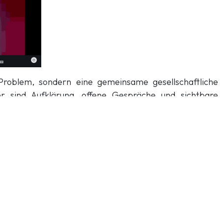
s Problem, sondern eine gemeinsame gesellschaftliche
r sind Aufklärung, offene Gespräche und sichtbare
ichen.
esen wichtigen Beitrag – und hoffen, dass die
eicht, berührt und zum Handeln ermutigt.