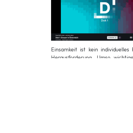
Einsamkeit ist kein individuelle
Herausforderung. Umso wichtige
Angebote, die Verbindung ermögl
Wir danken ORF Dok 1 für di
Dokumentation viele Menschen err
in
News & Events