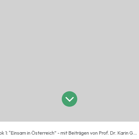
insam in Österreich” - mit Beiträgen von Prof. Dr. Karin Gutiérrez-Lobos und Theo Löcker