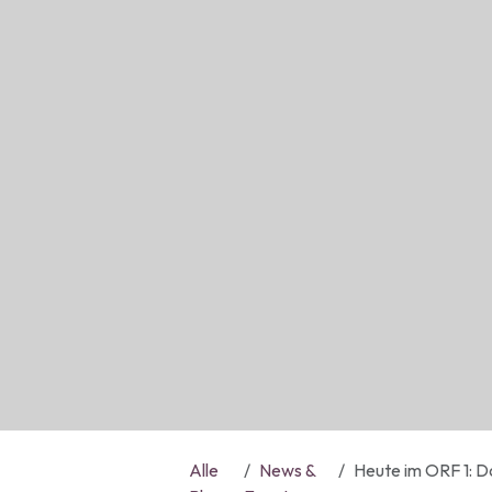
Alle
News &
Heute im ORF 1: Dok 1: "E