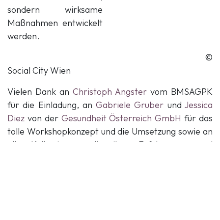
sondern wirksame
Maßnahmen entwickelt
werden.
©
Social City Wien
Vielen Dank an
Christoph Angster
vom BMSAGPK
für die Einladung, an
Gabriele Gruber
und
Jessica
Diez
von der
Gesundheit Österreich GmbH
für das
tolle Workshopkonzept und die Umsetzung sowie an
alle Kolleg:innen, die ihre Erfahrungen und
Perspektiven in der Arbeit mit Einsamkeit geteilt
haben.
Gemeinsam gegen Einsamkeit – für mehr
Miteinander in Österreich. Wir freuen uns schon
auf das nächste Factsheet zu Einsamkeit im