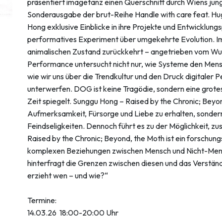
präsentiert imagetanz einen Querschnitt durch Wiens jun
Sonderausgabe der brut-Reihe Handle with care feat. H
Hong exklusive Einblicke in ihre Projekte und Entwicklun
performatives Experiment über umgekehrte Evolution. Im 
animalischen Zustand zurückkehrt – angetrieben vom Wuns
Performance untersucht nicht nur, wie Systeme den Mens
wie wir uns über die Trendkultur und den Druck digitaler P
unterwerfen. DOG ist keine Tragödie, sondern eine grote
Zeit spiegelt. Sunggu Hong – Raised by the Chronic; Bey
Aufmerksamkeit, Fürsorge und Liebe zu erhalten, sondern 
Feindseligkeiten. Dennoch führt es zu der Möglichkeit
Raised by the Chronic; Beyond, the Moth ist ein forschung
komplexen Beziehungen zwischen Mensch und Nicht-Mensc
hinterfragt die Grenzen zwischen diesen und das Verstä
erzieht wen – und wie?“
Termine:
14.03.26 18:00-20:00 Uhr