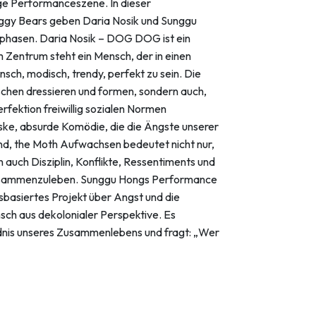
ge Performanceszene. In dieser
uggy Bears geben Daria Nosik und Sunggu
gsphasen. Daria Nosik – DOG DOG ist ein
Zentrum steht ein Mensch, der in einen
ch, modisch, trendy, perfekt zu sein. Die
chen dressieren und formen, sondern auch,
erfektion freiwillig sozialen Normen
ske, absurde Komödie, die die Ängste unserer
ond, the Moth Aufwachsen bedeutet nicht nur,
auch Disziplin, Konflikte, Ressentiments und
, zusammenzuleben. Sunggu Hongs Performance
sbasiertes Projekt über Angst und die
h aus dekolonialer Perspektive. Es
ndnis unseres Zusammenlebens und fragt: „Wer